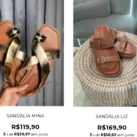
SANDÁLIA MINA
SANDÁLIA LIZ
R$119,90
R$169,90
3
x de
R$39,97
sem juros
3
x de
R$56,63
sem juros