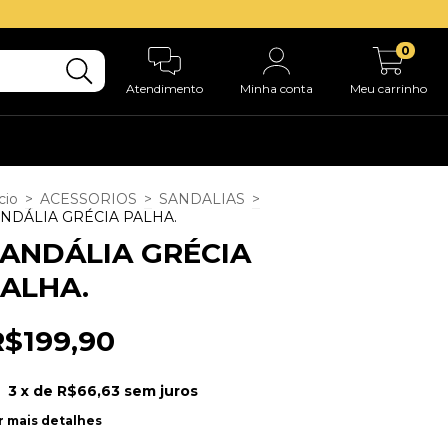
0
Atendimento
Minha conta
Meu carrinho
cio
>
ACESSORIOS
>
SANDALIAS
>
NDÁLIA GRÉCIA PALHA.
ANDÁLIA GRÉCIA
ALHA.
R$199,90
3
x de
R$66,63
sem juros
r mais detalhes