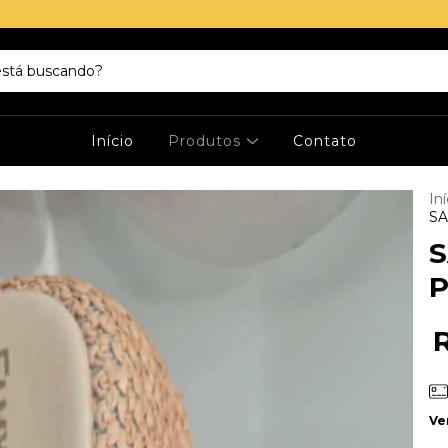
Início
Produtos
Contato
Iní
SA
S
P
Ve