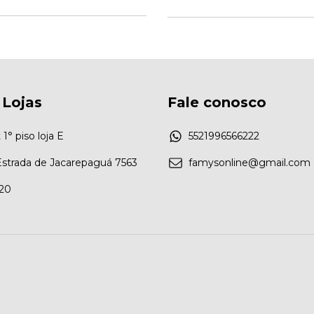
 Lojas
Fale conosco
1° piso loja E
5521996566222
Estrada de Jacarepaguá 7563
famysonline@gmail.com
°20