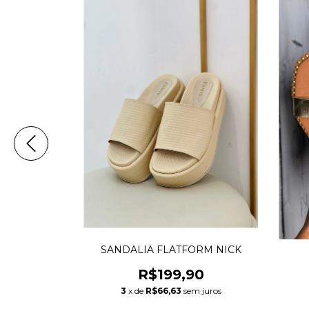
SANDALIA FLATFORM NICK
ANEMA
R$199,90
90
3
x de
R$66,63
sem juros
m juros