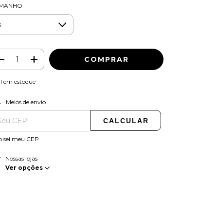
MANHO
1
em estoque
ALTERAR CEP
regas para o CEP:
Meios de envio
CALCULAR
o sei meu CEP
Nossas lojas
Ver opções