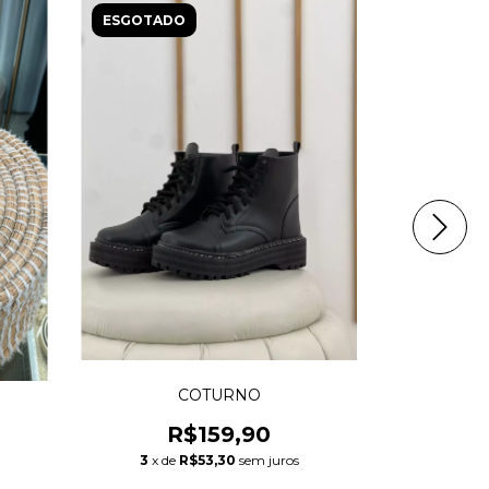
ESGOTADO
ESGOTAD
COTURNO
CRO
R$159,90
3
x de
R$53,30
sem juros
3
x de