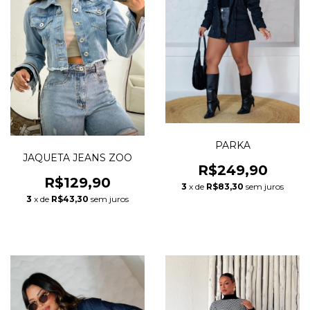
PARKA
JAQUETA JEANS ZOO
R$249,90
R$129,90
3
x de
R$83,30
sem juros
3
x de
R$43,30
sem juros